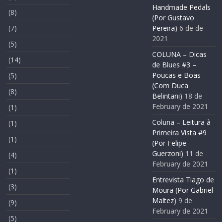
Handmade Pedals
(8)
(Por Gustavo
(7)
Pereira)
6 de de
2021
(5)
COLUNA – Dicas
(14)
de Blues #3 –
Poucas e Boas
(5)
(Com Duca
(8)
Belintani)
18 de
February de 2021
(1)
Coluna – Leitura à
(1)
Primeira Vista #9
(1)
(Por Felipe
Guerzoni)
11 de
(4)
February de 2021
(1)
Entrevista Tiago de
(3)
Moura (Por Gabriel
Maltez)
9 de
(9)
February de 2021
(5)