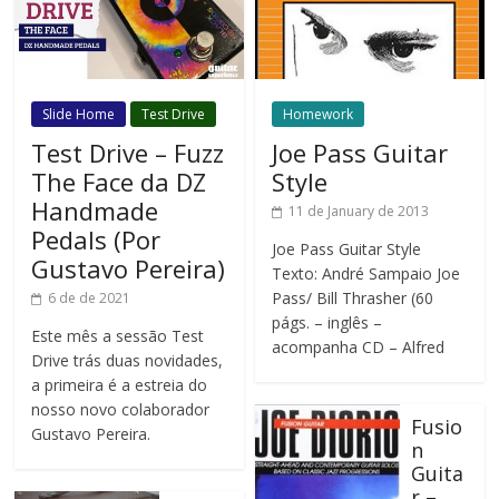
Slide Home
Test Drive
Homework
Test Drive – Fuzz
Joe Pass Guitar
The Face da DZ
Style
Handmade
11 de January de 2013
Pedals (Por
Joe Pass Guitar Style
Gustavo Pereira)
Texto: André Sampaio Joe
Pass/ Bill Thrasher (60
6 de de 2021
págs. – inglês –
Este mês a sessão Test
acompanha CD – Alfred
Drive trás duas novidades,
a primeira é a estreia do
nosso novo colaborador
Fusio
Gustavo Pereira.
n
Guita
r –