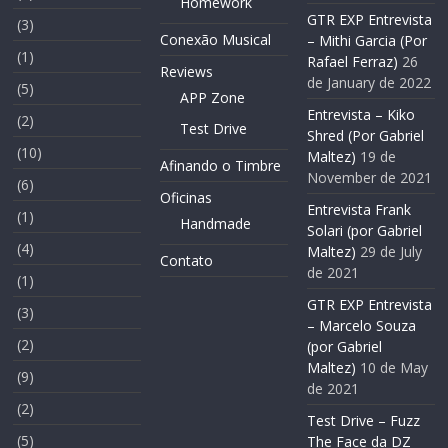
Homework
GTR EXP Entrevista
(3)
Conexão Musical
– Mithi Garcia (Por
(1)
Rafael Ferraz)
26
Reviews
de January de 2022
(5)
APP Zone
Entrevista – Kiko
(2)
Test Drive
Shred (Por Gabriel
(10)
Maltez)
19 de
Afinando o Timbre
November de 2021
(6)
Oficinas
Entrevista Frank
(1)
Handmade
Solari (por Gabriel
(4)
Maltez)
29 de July
Contato
de 2021
(1)
GTR EXP Entrevista
(3)
– Marcelo Souza
(2)
(por Gabriel
Maltez)
10 de May
(9)
de 2021
(2)
Test Drive – Fuzz
(5)
The Face da DZ