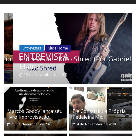
Entrevistas
Slide Home
or
Entrevista – Kiko Shred (Por Gabriel
Maltez)
19 de November de 2021
Marcos Godoy lança seu
Ele Construiu a Própria
livro Improvisação
Pedaleira Midi
13 de November de 2020
4 de November de 2020