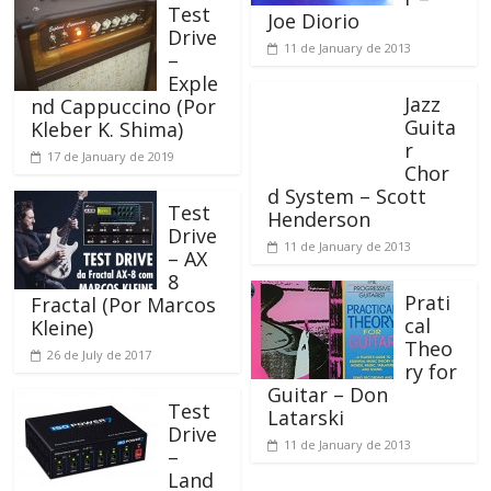
Test
Joe Diorio
Drive
11 de January de 2013
–
Exple
Jazz
nd Cappuccino (Por
Guita
Kleber K. Shima)
r
17 de January de 2019
Chor
d System – Scott
Test
Henderson
Drive
11 de January de 2013
– AX
8
Prati
Fractal (Por Marcos
cal
Kleine)
Theo
26 de July de 2017
ry for
Guitar – Don
Test
Latarski
Drive
11 de January de 2013
–
Land