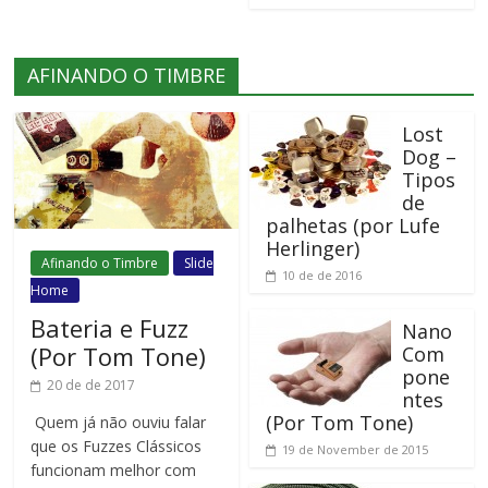
AFINANDO O TIMBRE
Lost
Dog –
Tipos
de
palhetas (por Lufe
Herlinger)
Afinando o Timbre
Slide
10 de de 2016
Home
Bateria e Fuzz
Nano
(Por Tom Tone)
Com
pone
20 de de 2017
ntes
(Por Tom Tone)
Quem já não ouviu falar
que os Fuzzes Clássicos
19 de November de 2015
funcionam melhor com