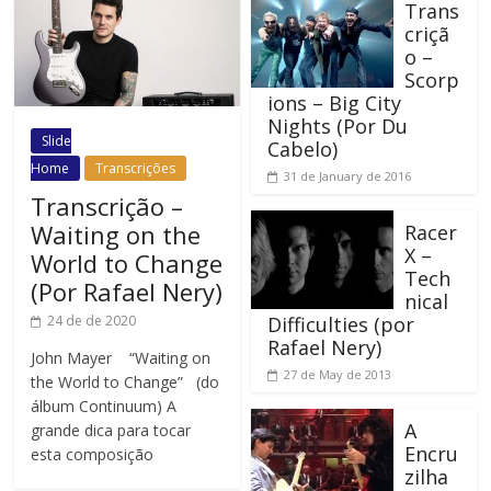
Trans
criçã
o –
Scorp
ions – Big City
Nights (Por Du
Slide
Cabelo)
Home
Transcrições
31 de January de 2016
Transcrição –
Waiting on the
Racer
X –
World to Change
Tech
(Por Rafael Nery)
nical
Difficulties (por
24 de de 2020
Rafael Nery)
John Mayer “Waiting on
27 de May de 2013
the World to Change” (do
álbum Continuum) A
A
grande dica para tocar
Encru
esta composição
zilha