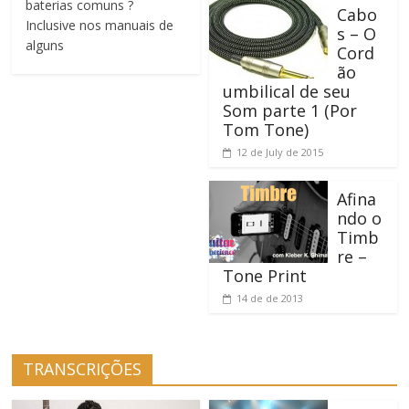
baterias comuns ?
Cabo
Inclusive nos manuais de
s – O
alguns
Cord
ão
umbilical de seu
Som parte 1 (Por
Tom Tone)
12 de July de 2015
Afina
ndo o
Timb
re –
Tone Print
14 de de 2013
TRANSCRIÇÕES