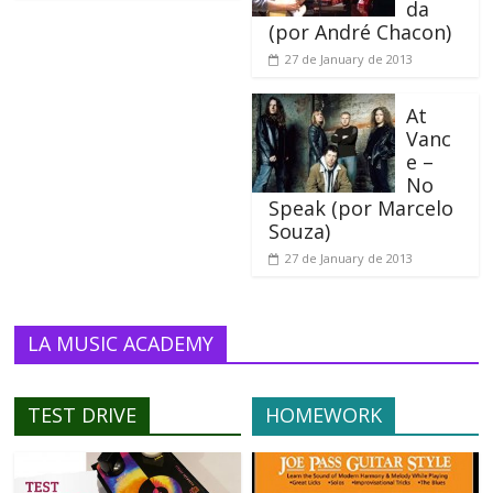
da
(por André Chacon)
27 de January de 2013
At
Vanc
e –
No
Speak (por Marcelo
Souza)
27 de January de 2013
LA MUSIC ACADEMY
TEST DRIVE
HOMEWORK