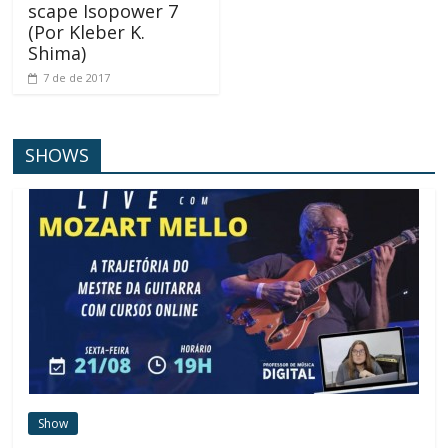
scape Isopower 7
(Por Kleber K.
Shima)
7 de de 2017
SHOWS
Show