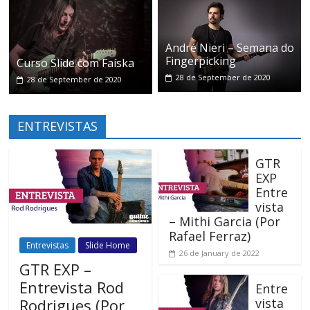
André Nieri – Semana do
Fingerpicking
Curso Slide com Faíska
28 de September de 2020
28 de September de 2020
ENTREVISTAS
GTR
EXP
Entre
vista
– Mithi Garcia (Por
Rafael Ferraz)
Entrevistas
Slide Home
26 de January de 2022
GTR EXP –
Entrevista Rod
Entre
vista
Rodrigues (Por