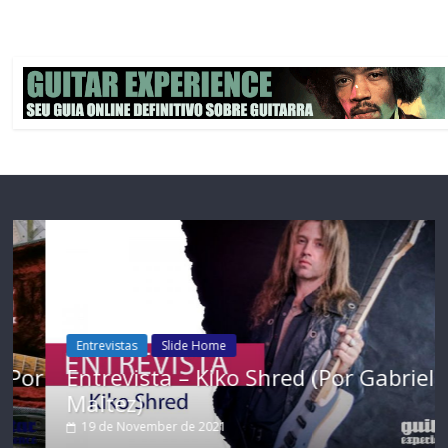
Entrevistas
Slide Home
or
Entrevista – Kiko Shred (Por Gabriel
Maltez)
19 de November de 2021