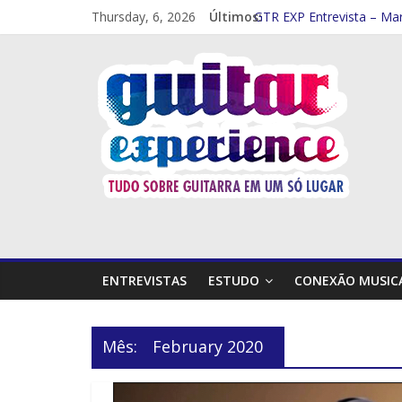
Thursday, 6, 2026
Últimos:
GTR EXP Entrevista – Mar
GTR EXP – Entrevista Rod
GTR EXP Entrevista – Mith
Entrevista – Kiko Shred (
Entrevista Frank Solari (p
ENTREVISTAS
ESTUDO
CONEXÃO MUSIC
Mês:
February 2020