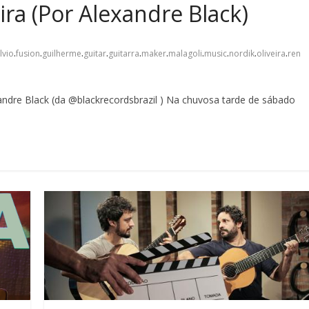
ra (Por Alexandre Black)
.
.
.
.
.
.
.
.
.
.
lvio
fusion
guilherme
guitar
guitarra
maker
malagoli
music
nordik
oliveira
ren
andre Black (da @blackrecordsbrazil ) Na chuvosa tarde de sábado