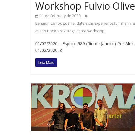
Workshop Fulvio Olivei
11 de February de 2020
.
.
.
.
.
.
.
benaion
campos
daniel
date
elixir
experience
fuhrmann
fu
.
.
.
.
atinho
ribeiro
rox stage
shred
workshop
01/02/2020 – Espaço 989 (Rio de Janeiro) Por Alex
01/02/2020, o
Leia Mais