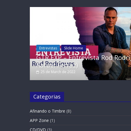
Entrevistas
Slide Home
rigues (Por
GTR EXP Entrevista – Mithi G
Rafael Ferraz)
26 de January de 2022
Categorias
Afinando o Timbre
(8)
APP Zone
(1)
CD/DVD
(3)