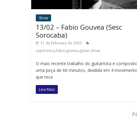
Show
13/02 – Fabio Gouvea (Sesc
Sorocaba)
11 de February de 2020
.
.
.
.
experience
fabio
gouvea
guitar
show
O mais recente trabalho do guitarrista e composito
uma peça de 60 minutos, dividida em 4 movimento
que tece
Leia Mais
Pá