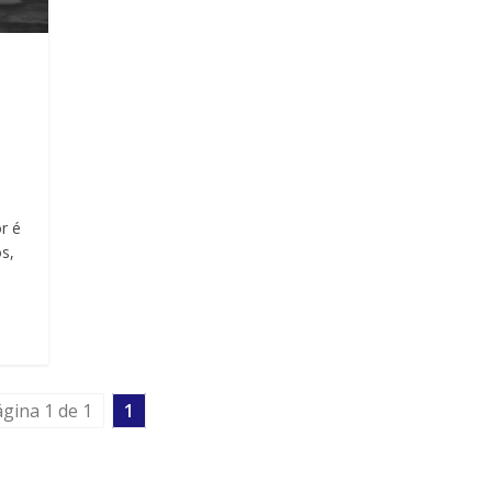
r é
s,
gina 1 de 1
1