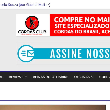
celo Souza (por Gabriel Maltez)
 Rodrigues (Por Rafael Ferraz)
i Garcia (Por Rafael Ferraz)
Por Gabriel Maltez)
or Gabriel Maltez)
AL
REVIEWS
AFINANDO O TIMBRE
OFICINAS
CONT