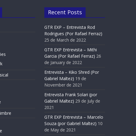
Recent Posts
GTR EXP – Entrevista Rod
Rodrigues (Por Rafael Ferraz)
25 de March de 2022
GTR EXP Entrevista – Mithi
Entrevistas
Slide Home
ões
Garcia (Por Rafael Ferraz)
26
Gabriel
Entrevista Frank Solari (por 
de January de 2022
k
Maltez)
Entrevista – Kiko Shred (Por
ical
29 de July de 2021
Gabriel Maltez)
19 de
November de 2021
e
Entrevista Frank Solari (por
Gabriel Maltez)
29 de July de
e
2021
Timbre
GTR EXP Entrevista – Marcelo
Souza (por Gabriel Maltez)
10
de May de 2021
e