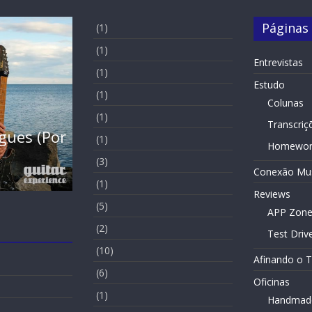
Páginas
(1)
(1)
Entrevistas
(1)
Estudo
(1)
Colunas
Entrevistas
Slide Home
(1)
Transcriç
arcia (Por
Entrevista – Kiko Shred (Por 
(1)
Homewor
Maltez)
(3)
Conexão Mus
19 de November de 2021
(1)
Reviews
(5)
APP Zon
(2)
Test Driv
(10)
Afinando o 
(6)
Oficinas
(1)
Handmad