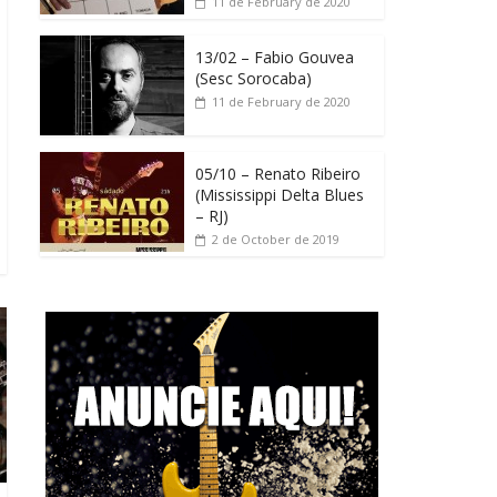
11 de February de 2020
13/02 – Fabio Gouvea
(Sesc Sorocaba)
11 de February de 2020
05/10 – Renato Ribeiro
(Mississippi Delta Blues
– RJ)
2 de October de 2019