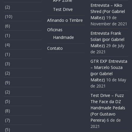
APP Zone
Entrevista – Kiko
(2)
Test Drive
Shred (Por Gabriel
(10)
Maltez)
19 de
Afinando o Timbre
November de 2021
(6)
Oficinas
Entrevista Frank
(1)
Handmade
Solari (por Gabriel
(4)
Maltez)
29 de July
Contato
de 2021
(1)
GTR EXP Entrevista
(3)
– Marcelo Souza
(2)
(por Gabriel
Maltez)
10 de May
(9)
de 2021
(2)
Test Drive – Fuzz
(5)
The Face da DZ
Handmade Pedals
(8)
(Por Gustavo
(7)
Pereira)
6 de de
2021
(5)