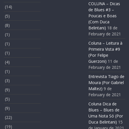
COLUNA – Dicas
(14)
de Blues #3 –
Poucas e Boas
(5)
(Com Duca
(8)
Belintani)
18 de
February de 2021
(1)
Coluna – Leitura à
(1)
Primeira Vista #9
(1)
(Por Felipe
Guerzoni)
11 de
(4)
February de 2021
(1)
Entrevista Tiago de
(3)
Moura (Por Gabriel
Maltez)
9 de
(9)
February de 2021
(5)
Coluna Dica de
(9)
Blues – Blues de
Uma Nota Só (Por
(22)
Duca Belintani)
15
(19)
de January de 2021