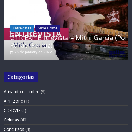
Entrevistas
Slide Home
GTR EXP Entrevista – Mithi Garcia (Por
Rafael Ferraz)
26 de January de 2022
Categorias
Afinando o Timbre
(8)
APP Zone
(1)
CD/DVD
(3)
Colunas
(40)
Concursos
(4)