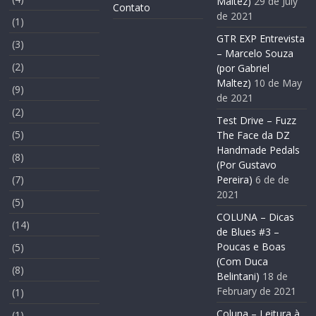
Maltez)
29 de July
Contato
de 2021
(1)
GTR EXP Entrevista
(3)
– Marcelo Souza
(2)
(por Gabriel
Maltez)
10 de May
(9)
de 2021
(2)
Test Drive – Fuzz
(5)
The Face da DZ
Handmade Pedals
(8)
(Por Gustavo
(7)
Pereira)
6 de de
2021
(5)
COLUNA – Dicas
(14)
de Blues #3 –
Poucas e Boas
(5)
(Com Duca
(8)
Belintani)
18 de
February de 2021
(1)
Coluna – Leitura à
(1)