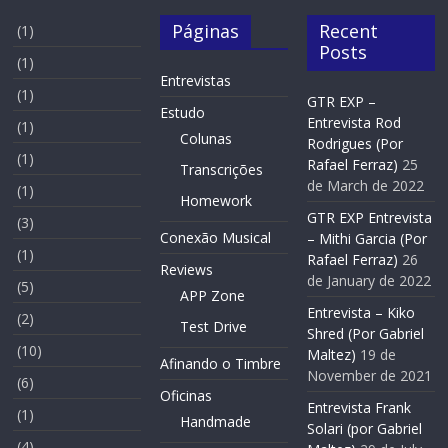
Páginas
Recent
(1)
Posts
(1)
Entrevistas
(1)
GTR EXP –
Estudo
Entrevista Rod
(1)
Colunas
Rodrigues (Por
(1)
Rafael Ferraz)
25
Transcrições
de March de 2022
(1)
Homework
GTR EXP Entrevista
(3)
Conexão Musical
– Mithi Garcia (Por
(1)
Rafael Ferraz)
26
Reviews
de January de 2022
(5)
APP Zone
Entrevista – Kiko
(2)
Test Drive
Shred (Por Gabriel
(10)
Maltez)
19 de
Afinando o Timbre
November de 2021
(6)
Oficinas
Entrevista Frank
(1)
Handmade
Solari (por Gabriel
(4)