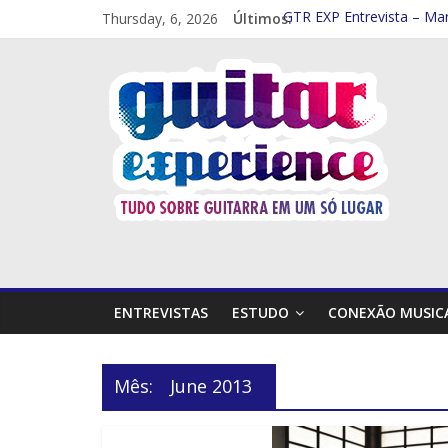
Thursday, 6, 2026
Últimos:
GTR EXP Entrevista – Mar
GTR EXP – Entrevista Rod
GTR EXP Entrevista – Mith
Entrevista – Kiko Shred (
Entrevista Frank Solari (p
ENTREVISTAS
ESTUDO
CONEXÃO MUSIC
Mês:
June 2013