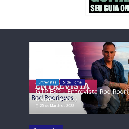
Entrevistas
Slide Home
odrigues (Por
GTR EXP Entrevista – Mithi 
Rafael Ferraz)
26 de January de 2022