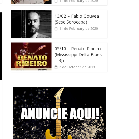
11 de February de 2020
13/02 – Fabio Gouvea
(Sesc Sorocaba)
11 de February de 2020
05/10 – Renato Ribeiro
(Mississippi Delta Blues
– RJ)
2 de October de 2019