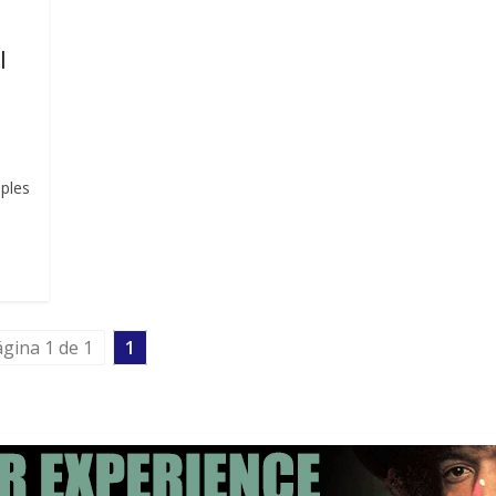
l
mples
gina 1 de 1
1