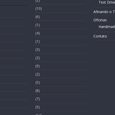
(2)
Test Driv
(10)
Afinando o 
(6)
Oficinas
(1)
Handmad
(4)
Contato
(1)
(3)
(2)
(9)
(2)
(5)
(8)
(7)
(5)