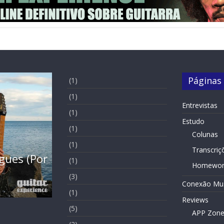
Páginas
(1)
(1)
Entrevistas
(1)
Estudo
(1)
Colunas
Entrevistas
Slide Home
(1)
Transcriç
Garcia (Por
Entrevista – Kiko Shred (Po
(1)
Homewor
Maltez)
(3)
Conexão Mus
19 de November de 2021
(1)
Reviews
(5)
APP Zon