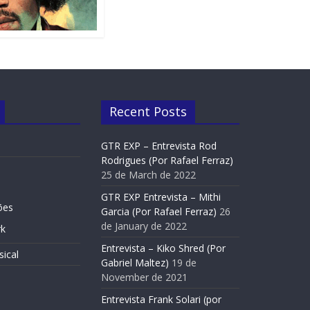
Recent Posts
GTR EXP – Entrevista Rod
Rodrigues (Por Rafael Ferraz)
25 de March de 2022
GTR EXP Entrevista – Mithi
Entrevistas
Slide Home
ões
Garcia (Por Rafael Ferraz)
26
r Gabriel
Entrevista Frank Solari (po
de January de 2022
k
Maltez)
Entrevista – Kiko Shred (Por
ical
29 de July de 2021
Gabriel Maltez)
19 de
November de 2021
e
Entrevista Frank Solari (por