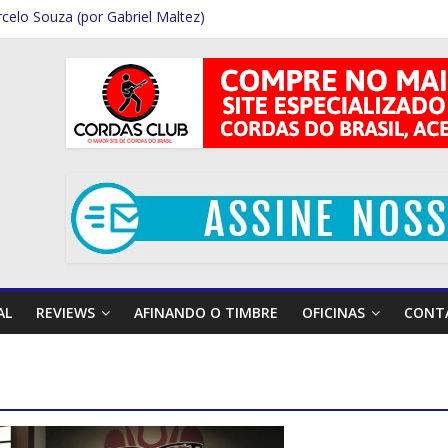
celo Souza (por Gabriel Maltez)
 Rodrigues (Por Rafael Ferraz)
i Garcia (Por Rafael Ferraz)
Por Gabriel Maltez)
or Gabriel Maltez)
AL
REVIEWS
AFINANDO O TIMBRE
OFICINAS
CONT