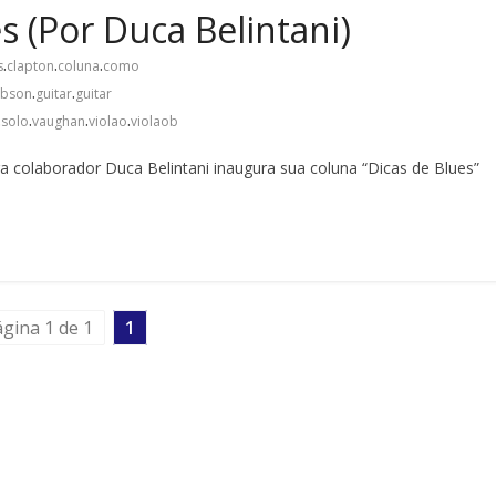
s (Por Duca Belintani)
.
.
.
s
clapton
coluna
como
.
.
ibson
guitar
guitar
.
.
.
.
solo
vaughan
violao
violaob
 colaborador Duca Belintani inaugura sua coluna “Dicas de Blues”
gina 1 de 1
1