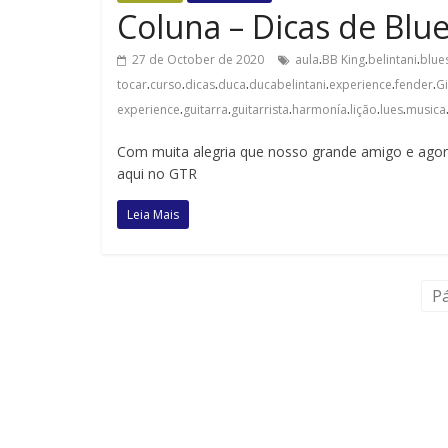
Coluna – Dicas de Blue
.
.
.
27 de October de 2020
aula
BB King
belintani
blue
.
.
.
.
.
.
.
tocar
curso
dicas
duca
ducabelintani
experience
fender
G
.
.
.
.
.
.
experience
guitarra
guitarrista
harmonía
lição
lues
musica
Com muita alegria que nosso grande amigo e agora
aqui no GTR
Leia Mais
Pá