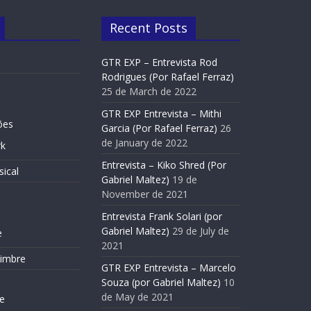
Recent Posts
GTR EXP – Entrevista Rod
Rodrigues (Por Rafael Ferraz)
25 de March de 2022
GTR EXP Entrevista – Mithi
Entrevistas
Slide Home
ões
Garcia (Por Rafael Ferraz)
26
Entrevista Frank Solari (por Gabriel
de January de 2022
k
Maltez)
Entrevista – Kiko Shred (Por
ical
29 de July de 2021
Gabriel Maltez)
19 de
November de 2021
e
Entrevista Frank Solari (por
Gabriel Maltez)
29 de July de
e
2021
Timbre
GTR EXP Entrevista – Marcelo
Souza (por Gabriel Maltez)
10
de May de 2021
e