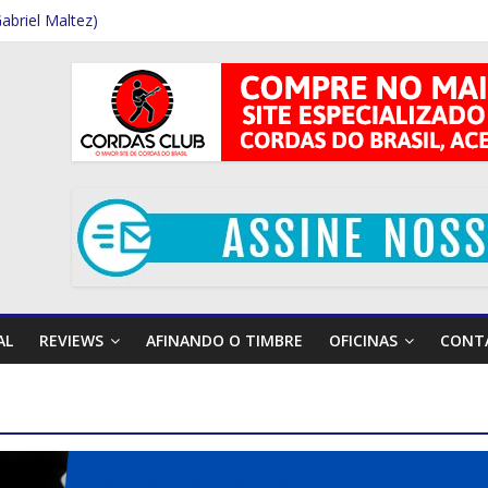
Gabriel Maltez)
o Souza (por Gabriel Maltez)
drigues (Por Rafael Ferraz)
arcia (Por Rafael Ferraz)
Gabriel Maltez)
AL
REVIEWS
AFINANDO O TIMBRE
OFICINAS
CONT