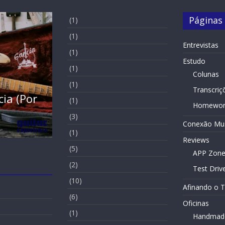
Páginas
(1)
(1)
Entrevistas
(1)
Estudo
(1)
Colunas
Entrevistas
Slide Home
(1)
Transcriç
Entrevista – Kiko Shred (Por Gabriel
(1)
Homewor
Maltez)
(3)
Conexão Mus
19 de November de 2021
(1)
Reviews
(5)
APP Zon
(2)
Test Driv
(10)
Afinando o 
(6)
Oficinas
(1)
Handmad