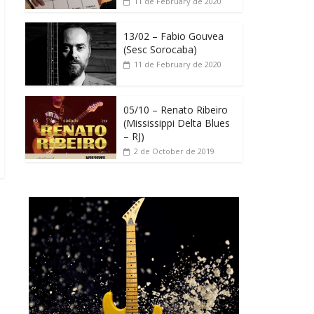
11 de February de 2020
13/02 – Fabio Gouvea
(Sesc Sorocaba)
11 de February de 2020
05/10 – Renato Ribeiro
(Mississippi Delta Blues
– RJ)
2 de October de 2019