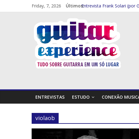
Friday, 7, 2026
Últimos:
Entrevista Frank Solari (por 
GTR EXP Entrevista – Marcel
GTR EXP – Entrevista Rod Ro
GTR EXP Entrevista – Mithi G
Entrevista – Kiko Shred (Por 
ENTREVISTAS
ESTUDO
CONEXÃO MUSIC
violaob