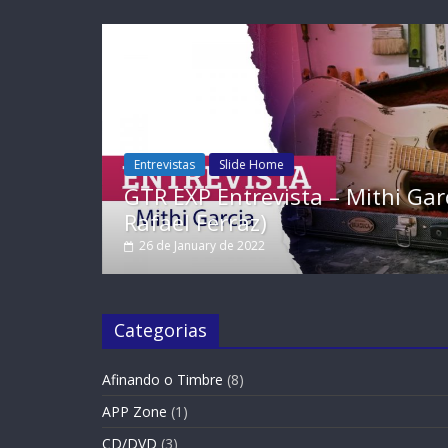
Entrevistas
Slide Home
GTR EXP Entrevista – Mithi Garcia (Por
Rafael Ferraz)
26 de January de 2022
Categorias
Afinando o Timbre
(8)
APP Zone
(1)
CD/DVD
(3)