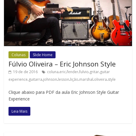
Colunas
Slide Home
Fúlvio Oliveira – Eric Johnson Style
.
.
.
.
.
19 de de 2016
coluna
eric
fender
fulvio
gritar
guitar
.
.
.
.
.
.
.
experience
guitarra
johnson
lesson
lição
marshal
oliveira
style
Clique abaixo para PDF da aula Eric Johnson Style Guitar
Experience
Leia Mais