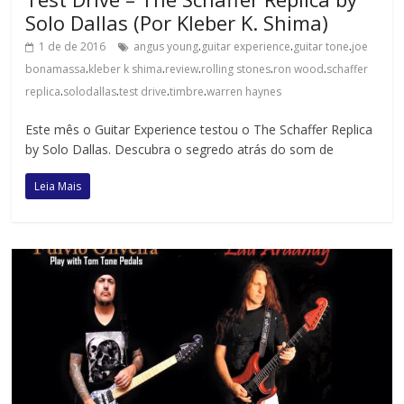
Solo Dallas (Por Kleber K. Shima)
.
.
.
1 de de 2016
angus young
guitar experience
guitar tone
joe
.
.
.
.
.
bonamassa
kleber k shima
review
rolling stones
ron wood
schaffer
.
.
.
.
replica
solodallas
test drive
timbre
warren haynes
Este mês o Guitar Experience testou o The Schaffer Replica
by Solo Dallas. Descubra o segredo atrás do som de
Leia Mais