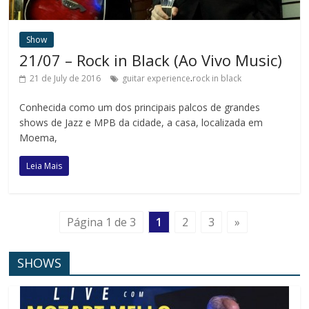
Show
21/07 – Rock in Black (Ao Vivo Music)
.
21 de July de 2016
guitar experience
rock in black
Conhecida como um dos principais palcos de grandes
shows de Jazz e MPB da cidade, a casa, localizada em
Moema,
Leia Mais
Página 1 de 3
1
2
3
»
SHOWS