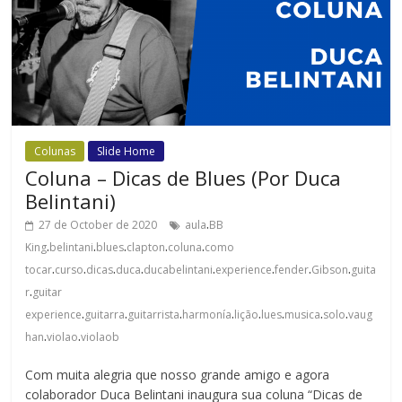
Colunas
Slide Home
Coluna – Dicas de Blues (Por Duca
Belintani)
.
27 de October de 2020
aula
BB
.
.
.
.
.
King
belintani
blues
clapton
coluna
como
.
.
.
.
.
.
.
.
tocar
curso
dicas
duca
ducabelintani
experience
fender
Gibson
guita
.
r
guitar
.
.
.
.
.
.
.
.
experience
guitarra
guitarrista
harmonía
lição
lues
musica
solo
vaug
.
.
han
violao
violaob
Com muita alegria que nosso grande amigo e agora
colaborador Duca Belintani inaugura sua coluna “Dicas de