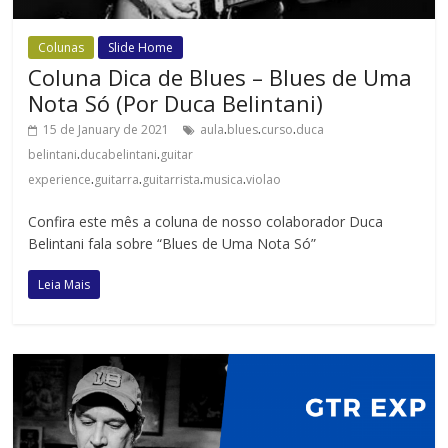
Colunas
Slide Home
Coluna Dica de Blues – Blues de Uma
Nota Só (Por Duca Belintani)
.
.
.
15 de January de 2021
aula
blues
curso
duca
.
.
belintani
ducabelintani
guitar
.
.
.
.
experience
guitarra
guitarrista
musica
violao
Confira este mês a coluna de nosso colaborador Duca
Belintani fala sobre “Blues de Uma Nota Só”
Leia Mais