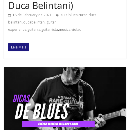
Duca Belintani)
.
.
.
18 de February de 2021
aula
blues
curso
duca
.
.
belintani
ducabelintani
guitar
.
.
.
.
experience
guitarra
guitarrista
musica
violao
Leia Mais