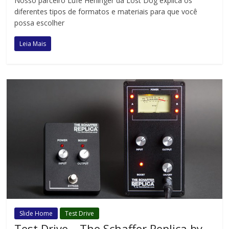
Nosso parceiro Lufe Herlinger da Lost Dog explica os
diferentes tipos de formatos e materiais para que você
possa escolher
Leia Mais
Slide Home
Test Drive
Test Drive – The Schaffer Replica by