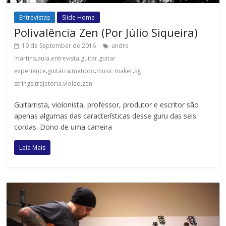
Entrevistas
Slide Home
Polivalência Zen (Por Júlio Siqueira)
19 de September de 2016
andre
.
.
.
.
martins
aula
entrevista
guitar
guitar
.
.
.
.
experience
guitarra
metodo
music maker
sg
.
.
.
strings
trajetoria
violao
zen
Guitarrista, violonista, professor, produtor e escritor são
apenas algumas das características desse guru das seis
cordas. Dono de uma carreira
Leia Mais