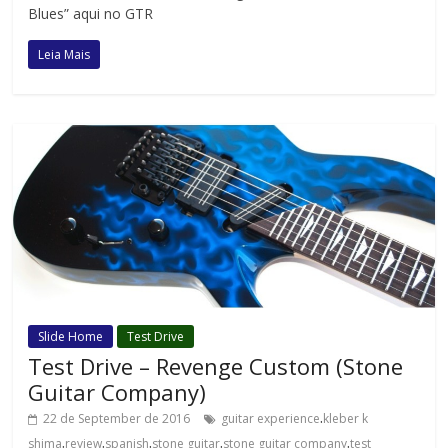
Blues” aqui no GTR
Leia Mais
Slide Home
Test Drive
Test Drive – Revenge Custom (Stone
Guitar Company)
.
22 de September de 2016
guitar experience
kleber k
.
.
.
.
.
shima
review
spanish
stone guitar
stone guitar company
test