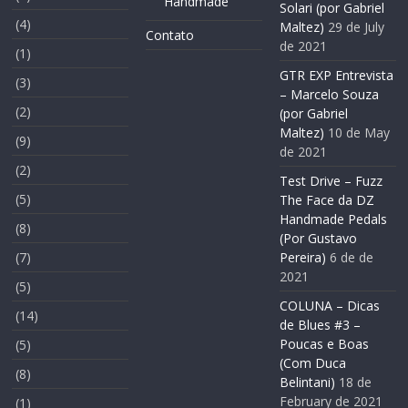
Handmade
Solari (por Gabriel
(4)
Maltez)
29 de July
Contato
de 2021
(1)
GTR EXP Entrevista
(3)
– Marcelo Souza
(2)
(por Gabriel
Maltez)
10 de May
(9)
de 2021
(2)
Test Drive – Fuzz
(5)
The Face da DZ
Handmade Pedals
(8)
(Por Gustavo
(7)
Pereira)
6 de de
2021
(5)
COLUNA – Dicas
(14)
de Blues #3 –
Poucas e Boas
(5)
(Com Duca
(8)
Belintani)
18 de
February de 2021
(1)