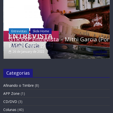
Entrevistas
Slide Home
GTR EXP Entrevista – Mithi Garcia (Por
Rafael Ferraz)
26 de January de 2022
Categorias
Afinando o Timbre
(8)
APP Zone
(1)
CD/DVD
(3)
Colunas
(40)