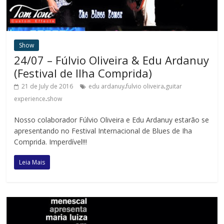
Show
24/07 – Fúlvio Oliveira & Edu Ardanuy
(Festival de Ilha Comprida)
.
.
21 de July de 2016
edu ardanuy
fulvio oliveira
guitar
.
experience
show
Nosso colaborador Fúlvio Oliveira e Edu Ardanuy estarão se
apresentando no Festival Internacional de Blues de Iha
Comprida. Imperdível!!!
Leia Mais