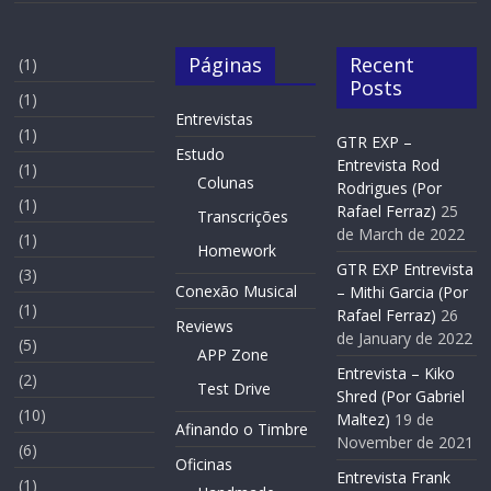
Páginas
Recent
(1)
Posts
(1)
Entrevistas
(1)
GTR EXP –
Estudo
Entrevista Rod
(1)
Colunas
Rodrigues (Por
(1)
Rafael Ferraz)
25
Transcrições
de March de 2022
(1)
Homework
GTR EXP Entrevista
(3)
Conexão Musical
– Mithi Garcia (Por
(1)
Rafael Ferraz)
26
Reviews
de January de 2022
(5)
APP Zone
Entrevista – Kiko
(2)
Test Drive
Shred (Por Gabriel
(10)
Maltez)
19 de
Afinando o Timbre
November de 2021
(6)
Oficinas
Entrevista Frank
(1)