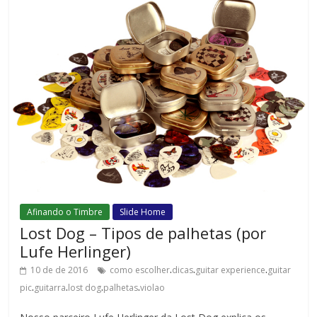
Afinando o Timbre
Slide Home
Lost Dog – Tipos de palhetas (por
Lufe Herlinger)
.
.
.
10 de de 2016
como escolher
dicas
guitar experience
guitar
.
.
.
.
pic
guitarra
lost dog
palhetas
violao