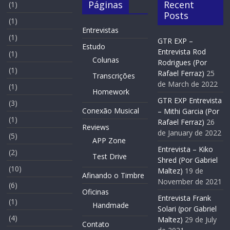
Páginas
Recent
(1)
Posts
(1)
Entrevistas
(1)
GTR EXP –
Estudo
Entrevista Rod
(1)
Colunas
Rodrigues (Por
(1)
Rafael Ferraz)
25
Transcrições
de March de 2022
(1)
Homework
GTR EXP Entrevista
(3)
Conexão Musical
– Mithi Garcia (Por
(1)
Rafael Ferraz)
26
Reviews
de January de 2022
(5)
APP Zone
Entrevista – Kiko
(2)
Test Drive
Shred (Por Gabriel
(10)
Maltez)
19 de
Afinando o Timbre
November de 2021
(6)
Oficinas
Entrevista Frank
(1)
Handmade
Solari (por Gabriel
(4)
Maltez)
29 de July
Contato