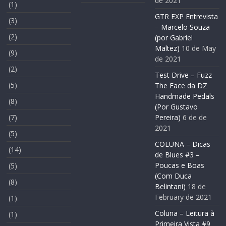
de 2021
(1)
GTR EXP Entrevista
(3)
– Marcelo Souza
(2)
(por Gabriel
Maltez)
10 de May
(9)
de 2021
(2)
Test Drive – Fuzz
(5)
The Face da DZ
Handmade Pedals
(8)
(Por Gustavo
(7)
Pereira)
6 de de
2021
(5)
COLUNA – Dicas
(14)
de Blues #3 –
Poucas e Boas
(5)
(Com Duca
(8)
Belintani)
18 de
February de 2021
(1)
Coluna – Leitura à
(1)
Primeira Vista #9