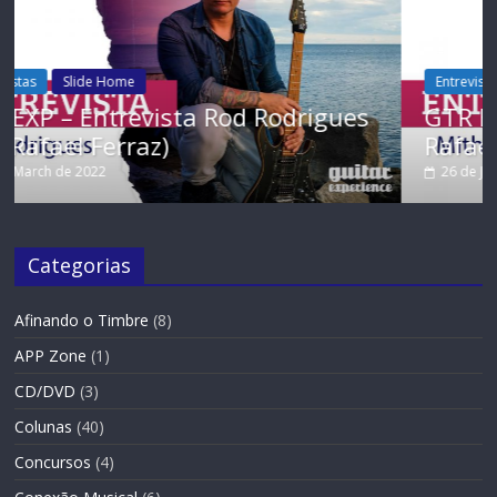
Entrevistas
Slide Home
gues
GTR EXP Entrevista – Mithi Garcia
Rafael Ferraz)
26 de January de 2022
Categorias
Afinando o Timbre
(8)
APP Zone
(1)
CD/DVD
(3)
Colunas
(40)
Concursos
(4)