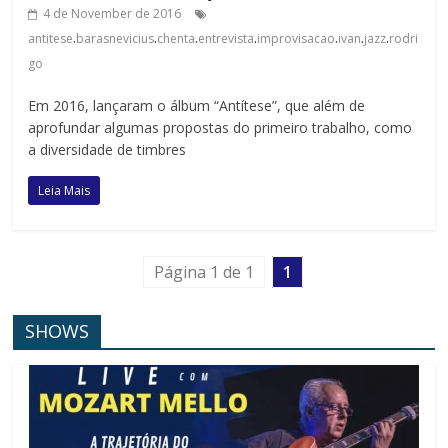
4 de November de 2016
.
.
.
.
.
.
.
antitese
barasnevicius
chenta
entrevista
improvisacao
ivan
jazz
rodri
go
Em 2016, lançaram o álbum “Antítese”, que além de
aprofundar algumas propostas do primeiro trabalho, como
a diversidade de timbres
Leia Mais
Página 1 de 1
1
SHOWS