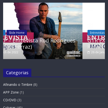
Entrevistas
Slide Home
ues
GTR EXP Entrevista – Mithi Garcia (
Rafael Ferraz)
26 de January de 2022
Categorias
Afinando o Timbre
(8)
APP Zone
(1)
CD/DVD
(3)
Colunas
(40)