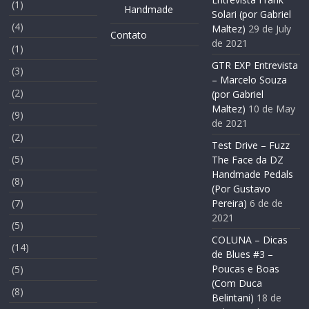
(1)
Handmade
Solari (por Gabriel
(4)
Maltez)
29 de July
Contato
de 2021
(1)
GTR EXP Entrevista
(3)
– Marcelo Souza
(2)
(por Gabriel
Maltez)
10 de May
(9)
de 2021
(2)
Test Drive – Fuzz
(5)
The Face da DZ
Handmade Pedals
(8)
(Por Gustavo
(7)
Pereira)
6 de de
2021
(5)
COLUNA – Dicas
(14)
de Blues #3 –
Poucas e Boas
(5)
(Com Duca
(8)
Belintani)
18 de