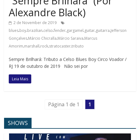
“Sempre Brilhará” (Por
Alexandre Black)
2 de November de 2019
.
.
.
.
.
.
.
.
blues
boy
brazilian
celso
fender
gargamel
guitar
guitarra
Jefferson
.
.
.
Gonçalves
Márcio Chicralla
Márcio Saraiva
Marcus
.
.
.
.
Amorim
marshall
rock
stratocaster
tributo
Sempre Brilhará: Tributo a Celso Blues Boy Circo Voador /
RJ 19 de outubro de 2019 Não sei por
Leia Mais
Página 1 de 1
1
SHOWS