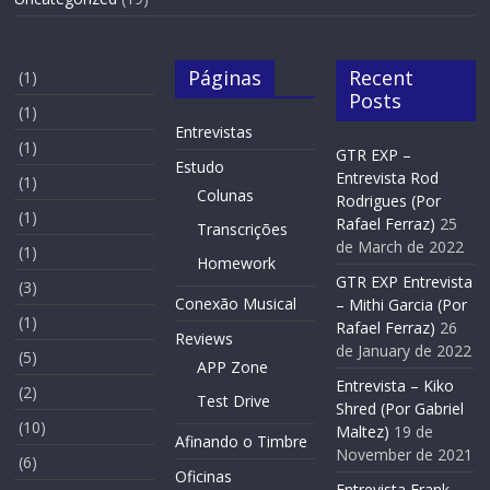
Páginas
Recent
(1)
Posts
(1)
Entrevistas
(1)
GTR EXP –
Estudo
Entrevista Rod
(1)
Colunas
Rodrigues (Por
(1)
Rafael Ferraz)
25
Transcrições
de March de 2022
(1)
Homework
GTR EXP Entrevista
(3)
Conexão Musical
– Mithi Garcia (Por
(1)
Rafael Ferraz)
26
Reviews
de January de 2022
(5)
APP Zone
Entrevista – Kiko
(2)
Test Drive
Shred (Por Gabriel
(10)
Maltez)
19 de
Afinando o Timbre
November de 2021
(6)
Oficinas
Entrevista Frank