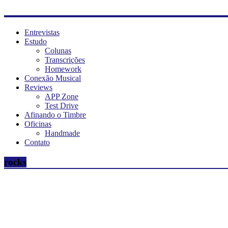
Entrevistas
Estudo
Colunas
Transcrições
Homework
Conexão Musical
Reviews
APP Zone
Test Drive
Afinando o Timbre
Oficinas
Handmade
Contato
rocks