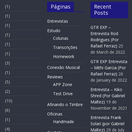
Páginas
Recent
(1)
Posts
(1)
Entrevistas
(1)
GTR EXP –
Estudo
Entrevista Rod
(1)
Colunas
Rodrigues (Por
(1)
Rafael Ferraz)
25
Transcrições
de March de 2022
(1)
Homework
GTR EXP Entrevista
(3)
Conexão Musical
– Mithi Garcia (Por
(1)
Rafael Ferraz)
26
Reviews
de January de 2022
(5)
APP Zone
Entrevista – Kiko
(2)
Test Drive
Shred (Por Gabriel
(10)
Maltez)
19 de
Afinando o Timbre
November de 2021
(6)
Oficinas
Entrevista Frank
(1)
Handmade
Solari (por Gabriel
(4)
Maltez)
29 de July