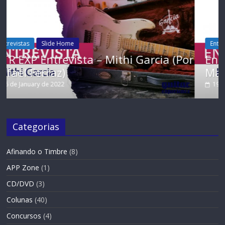
Entrevistas
Slide Home
cia (Por
Entrevista – Kiko Shred (Por Gabr
Maltez)
19 de November de 2021
Categorias
Afinando o Timbre
(8)
APP Zone
(1)
CD/DVD
(3)
Colunas
(40)
Concursos
(4)