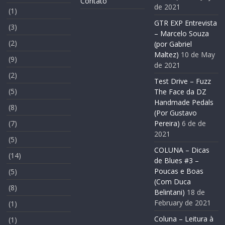
Contato
de 2021
(1)
GTR EXP Entrevista
(3)
– Marcelo Souza
(2)
(por Gabriel
Maltez)
10 de May
(9)
de 2021
(2)
Test Drive – Fuzz
(5)
The Face da DZ
Handmade Pedals
(8)
(Por Gustavo
(7)
Pereira)
6 de de
2021
(5)
COLUNA – Dicas
(14)
de Blues #3 –
Poucas e Boas
(5)
(Com Duca
(8)
Belintani)
18 de
February de 2021
(1)
Coluna – Leitura à
(1)