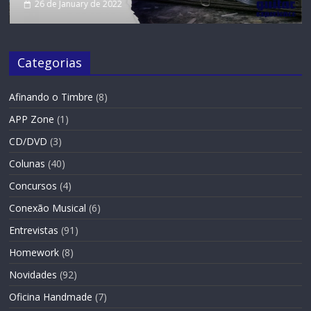
22
19 de November de 202
Categorias
Afinando o Timbre
(8)
APP Zone
(1)
CD/DVD
(3)
Colunas
(40)
Concursos
(4)
Conexão Musical
(6)
Entrevistas
(91)
Homework
(8)
Novidades
(92)
Oficina Handmade
(7)