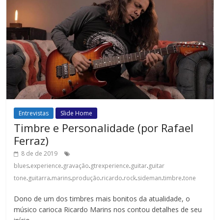
Entrevistas
Slide Home
Timbre e Personalidade (por Rafael
Ferraz)
8 de de 2019
.
.
.
.
.
blues
experience
gravação
gtrexperience
guitar
guitar
.
.
.
.
.
.
.
.
tone
guitarra
marins
produção
ricardo
rock
sideman
timbre
tone
Dono de um dos timbres mais bonitos da atualidade, o
músico carioca Ricardo Marins nos contou detalhes de seu