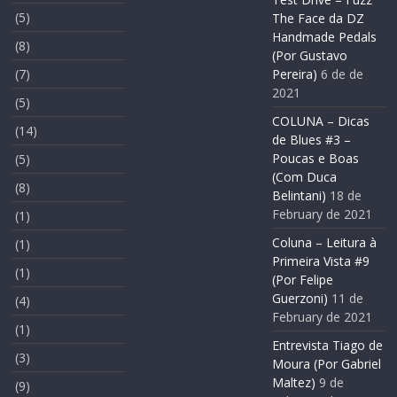
(5)
The Face da DZ
Handmade Pedals
(8)
(Por Gustavo
(7)
Pereira)
6 de de
2021
(5)
COLUNA – Dicas
(14)
de Blues #3 –
Poucas e Boas
(5)
(Com Duca
(8)
Belintani)
18 de
February de 2021
(1)
Coluna – Leitura à
(1)
Primeira Vista #9
(1)
(Por Felipe
Guerzoni)
11 de
(4)
February de 2021
(1)
Entrevista Tiago de
(3)
Moura (Por Gabriel
Maltez)
9 de
(9)