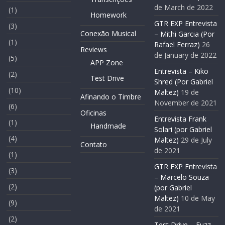
de March de 2022
(1)
Homework
GTR EXP Entrevista
(3)
Conexão Musical
– Mithi Garcia (Por
(1)
Rafael Ferraz)
26
Reviews
de January de 2022
(5)
APP Zone
Entrevista – Kiko
(2)
Test Drive
Shred (Por Gabriel
(10)
Maltez)
19 de
Afinando o Timbre
November de 2021
(6)
Oficinas
Entrevista Frank
(1)
Handmade
Solari (por Gabriel
(4)
Maltez)
29 de July
Contato
de 2021
(1)
GTR EXP Entrevista
(3)
– Marcelo Souza
(2)
(por Gabriel
Maltez)
10 de May
(9)
de 2021
(2)
Test Drive – Fuzz