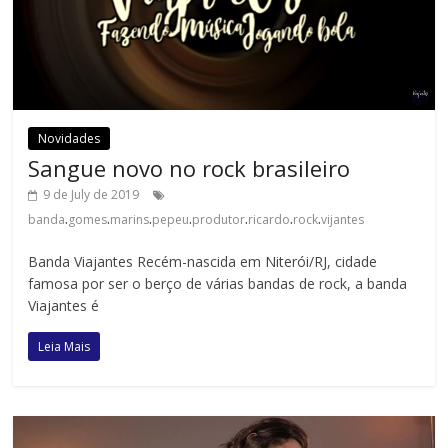
Novidades
Sangue novo no rock brasileiro
9 de July de 2019
.
.
.
.
.
.
.
banda
gomes
marins
pepeu
produtor
ricardo
rock
vijantes
Banda Viajantes Recém-nascida em Niterói/RJ, cidade
famosa por ser o berço de várias bandas de rock, a banda
Viajantes é
Leia Mais