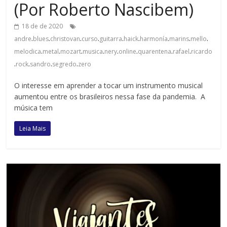
(Por Roberto Nascibem)
18 de de 2020
.
.
.
.
.
.
.
.
.
andre
blues
christovan
curso
guitarra
haick
harmonía
marins
mello
.
.
.
.
.
.
.
.
melodica
metal
mozart
musica
nery
online
quarentena
rafael
ricardo
.
.
.
.
rock
sandro
segredo
zero
O interesse em aprender a tocar um instrumento musical
aumentou entre os brasileiros nessa fase da pandemia. A
música tem
Leia Mais