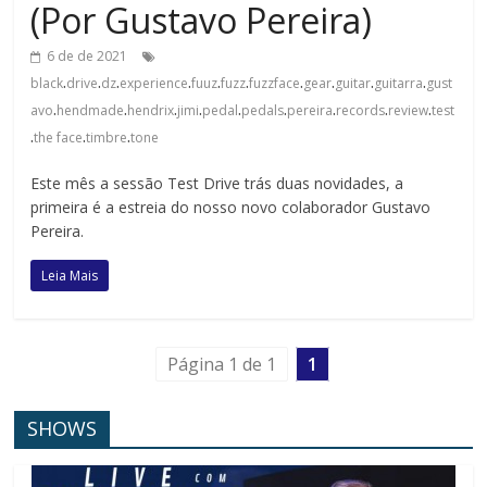
(Por Gustavo Pereira)
6 de de 2021
.
.
.
.
.
.
.
.
.
.
black
drive
dz
experience
fuuz
fuzz
fuzzface
gear
guitar
guitarra
gust
.
.
.
.
.
.
.
.
.
avo
hendmade
hendrix
jimi
pedal
pedals
pereira
records
review
test
.
.
.
the face
timbre
tone
Este mês a sessão Test Drive trás duas novidades, a
primeira é a estreia do nosso novo colaborador Gustavo
Pereira.
Leia Mais
Página 1 de 1
1
SHOWS