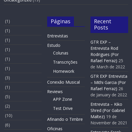
Páginas
Recent
(1)
Posts
(1)
Entrevistas
(1)
GTR EXP –
Estudo
Entrevista Rod
(1)
Colunas
Rodrigues (Por
(1)
Rafael Ferraz)
25
Transcrições
de March de 2022
(1)
Homework
GTR EXP Entrevista
(3)
Conexão Musical
– Mithi Garcia (Por
(1)
Rafael Ferraz)
26
Reviews
de January de 2022
(5)
APP Zone
Entrevista – Kiko
(2)
Test Drive
Shred (Por Gabriel
(10)
Maltez)
19 de
Afinando o Timbre
November de 2021
(6)
Oficinas