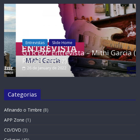
Entrevistas
Slide Home
GTR EXP Entrevista – Mithi Garcia (Por
Rafael Ferraz)
26 de January de 2022
Categorias
Afinando o Timbre
(8)
APP Zone
(1)
CD/DVD
(3)
Colunas
(40)