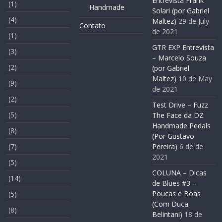
Entrevista Frank
(1)
Handmade
Solari (por Gabriel
(4)
Maltez)
29 de July
Contato
de 2021
(1)
GTR EXP Entrevista
(3)
– Marcelo Souza
(2)
(por Gabriel
Maltez)
10 de May
(9)
de 2021
(2)
Test Drive – Fuzz
(5)
The Face da DZ
Handmade Pedals
(8)
(Por Gustavo
(7)
Pereira)
6 de de
2021
(5)
COLUNA – Dicas
(14)
de Blues #3 –
Poucas e Boas
(5)
(Com Duca
(8)
Belintani)
18 de