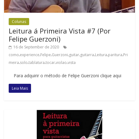
Colunas
Leitura á Primeira Vista #7 (Por
Felipe Guerzoni)
16 de September de 2020
.
.
.
.
.
.
.
.
como
experience
Felipe
Guerzoni
guitar
guitarra
Leitura
paritura
Pri
.
.
.
.
.
meira
solo
tablatura
tocar
violao
vista
Para adquirir o método de Felipe Guerzoni clique aqui
Leia Mais