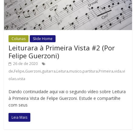
Colunas
Slide Home
Leiturara à Primeira Vista #2 (Por
Felipe Guerzoni)
26 de de 2020
.
.
.
.
.
.
.
.
.
de
Felipe
Guerzoni
guitarra
Leitura
musico
partitura
Primeira
vida
vi
.
olao
vista
Dando continuidade aqui vai o segundo vídeo sobre Leitura
à Primeira Vista de Felipe Guerzoni. Estude e compartilhe
com seus
Leia Mais