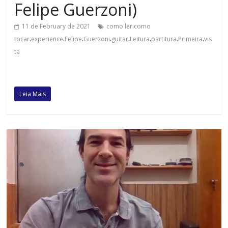
Felipe Guerzoni)
.
11 de February de 2021
como ler
como
.
.
.
.
.
.
.
.
tocar
experience
Felipe
Guerzoni
guitar
Leitura
partitura
Primeira
vis
ta
Leia Mais