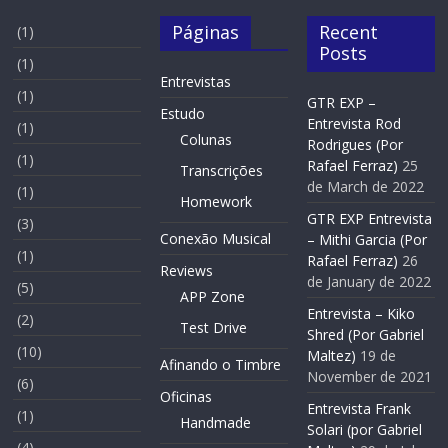
Páginas
Recent
(1)
Posts
(1)
Entrevistas
(1)
GTR EXP –
Estudo
Entrevista Rod
(1)
Colunas
Rodrigues (Por
(1)
Rafael Ferraz)
25
Transcrições
de March de 2022
(1)
Homework
GTR EXP Entrevista
(3)
Conexão Musical
– Mithi Garcia (Por
(1)
Rafael Ferraz)
26
Reviews
de January de 2022
(5)
APP Zone
Entrevista – Kiko
(2)
Test Drive
Shred (Por Gabriel
(10)
Maltez)
19 de
Afinando o Timbre
November de 2021
(6)
Oficinas
Entrevista Frank
(1)
Handmade
Solari (por Gabriel
(4)