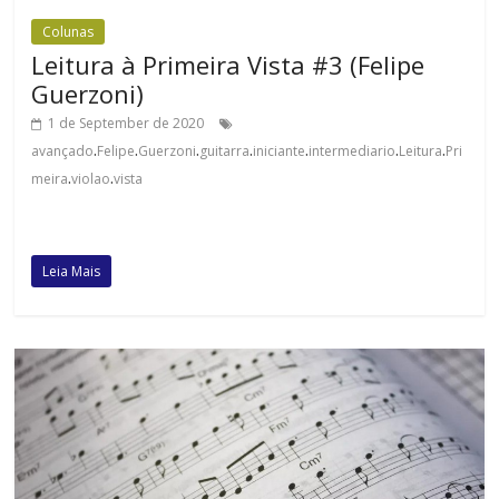
Colunas
Leitura à Primeira Vista #3 (Felipe
Guerzoni)
1 de September de 2020
.
.
.
.
.
.
.
avançado
Felipe
Guerzoni
guitarra
iniciante
intermediario
Leitura
Pri
.
.
meira
violao
vista
Leia Mais