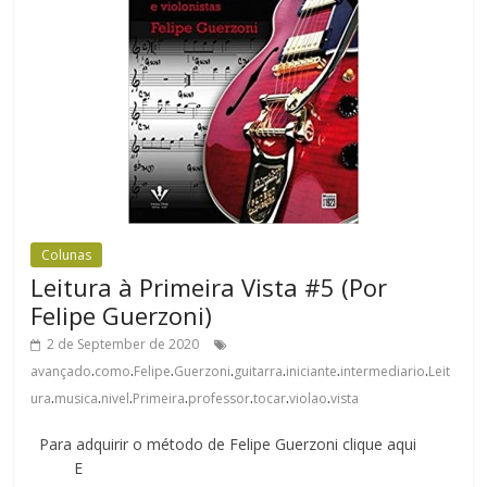
Colunas
Leitura à Primeira Vista #5 (Por
Felipe Guerzoni)
2 de September de 2020
.
.
.
.
.
.
.
avançado
como
Felipe
Guerzoni
guitarra
iniciante
intermediario
Leit
.
.
.
.
.
.
.
ura
musica
nivel
Primeira
professor
tocar
violao
vista
Para adquirir o método de Felipe Guerzoni clique aqui
E