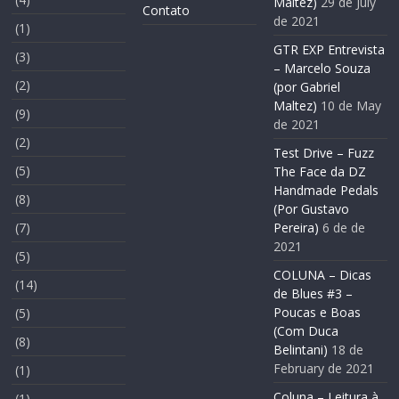
Maltez)
29 de July
Contato
de 2021
(1)
GTR EXP Entrevista
(3)
– Marcelo Souza
(2)
(por Gabriel
Maltez)
10 de May
(9)
de 2021
(2)
Test Drive – Fuzz
(5)
The Face da DZ
Handmade Pedals
(8)
(Por Gustavo
(7)
Pereira)
6 de de
2021
(5)
COLUNA – Dicas
(14)
de Blues #3 –
Poucas e Boas
(5)
(Com Duca
(8)
Belintani)
18 de
February de 2021
(1)
Coluna – Leitura à
(1)