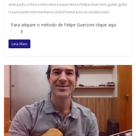
.
.
.
.
.
.
.
.
avançado
colina
como
eitura
experience
Felipe
Guerzoni
guitar
guita
.
.
.
.
.
.
.
rra
iniciante
intermediario
nivel
Primeira
tocar
violaol
vista
Para adquirir o método de Felipe Guerzoni clique aqui
E
Leia Mais