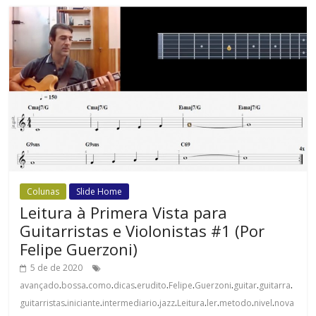
Colunas
Slide Home
Leitura à Primera Vista para
Guitarristas e Violonistas #1 (Por
Felipe Guerzoni)
5 de de 2020
.
.
.
.
.
.
.
.
.
avançado
bossa
como
dicas
erudito
Felipe
Guerzoni
guitar
guitarra
.
.
.
.
.
.
.
.
guitarristas
iniciante
intermediario
jazz
Leitura
ler
metodo
nivel
nova