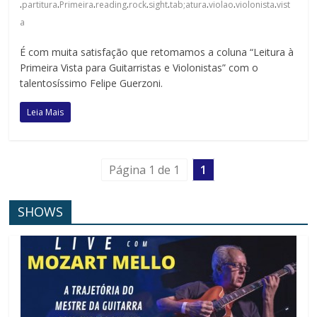
.
.
.
.
.
.
.
.
.
partitura
Primeira
reading
rock
sight
tab;atura
violao
violonista
vist
a
É com muita satisfação que retomamos a coluna “Leitura à
Primeira Vista para Guitarristas e Violonistas” com o
talentosíssimo Felipe Guerzoni.
Leia Mais
Página 1 de 1
1
SHOWS