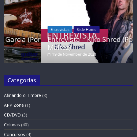
Entrevistas
Slide Home
or
Entrevista – Kiko Shred (Por Gabriel
Maltez)
19 de November de 2021
Categorias
Afinando o Timbre
(8)
APP Zone
(1)
CD/DVD
(3)
Colunas
(40)
Concursos
(4)