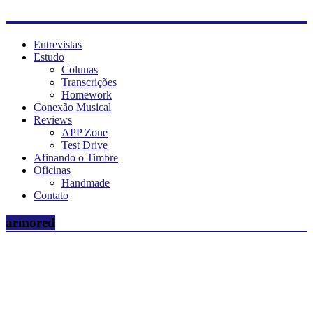
Entrevistas
Estudo
Colunas
Transcrições
Homework
Conexão Musical
Reviews
APP Zone
Test Drive
Afinando o Timbre
Oficinas
Handmade
Contato
armored