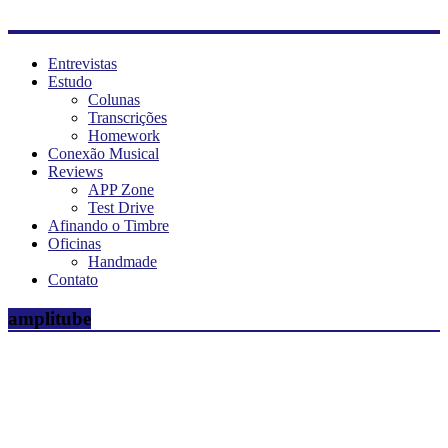
Entrevistas
Estudo
Colunas
Transcrições
Homework
Conexão Musical
Reviews
APP Zone
Test Drive
Afinando o Timbre
Oficinas
Handmade
Contato
amplitube