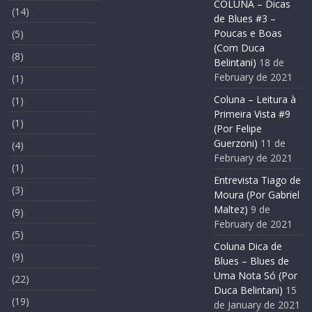
COLUNA – Dicas
(14)
de Blues #3 –
Poucas e Boas
(5)
(Com Duca
(8)
Belintani)
18 de
February de 2021
(1)
Coluna – Leitura à
(1)
Primeira Vista #9
(1)
(Por Felipe
Guerzoni)
11 de
(4)
February de 2021
(1)
Entrevista Tiago de
(3)
Moura (Por Gabriel
Maltez)
9 de
(9)
February de 2021
(5)
Coluna Dica de
(9)
Blues – Blues de
Uma Nota Só (Por
(22)
Duca Belintani)
15
(19)
de January de 2021