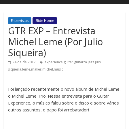
Entrevistas
Slide Home
GTR EXP – Entrevista
Michel Leme (Por Julio
Siqueira)
.
.
.
.
24 de de 2017
experience
guitar
guitarra
jazz
juio
.
.
.
.
siqueira
leme
maker
michel
music
Foi lançado recentemente o novo álbum de Michel Leme,
o Michel Leme Trio. Nessa entrevista para o Guitar
Experience, o músico falou sobre o disco e sobre vários
outros assuntos, o papo foi arrebatador!