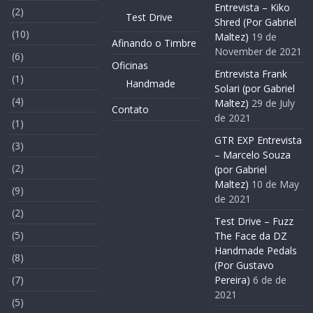
Entrevista – Kiko
(2)
Test Drive
Shred (Por Gabriel
(10)
Maltez)
19 de
Afinando o Timbre
November de 2021
(6)
Oficinas
Entrevista Frank
(1)
Handmade
Solari (por Gabriel
(4)
Maltez)
29 de July
Contato
de 2021
(1)
GTR EXP Entrevista
(3)
– Marcelo Souza
(2)
(por Gabriel
Maltez)
10 de May
(9)
de 2021
(2)
Test Drive – Fuzz
(5)
The Face da DZ
Handmade Pedals
(8)
(Por Gustavo
(7)
Pereira)
6 de de
2021
(5)