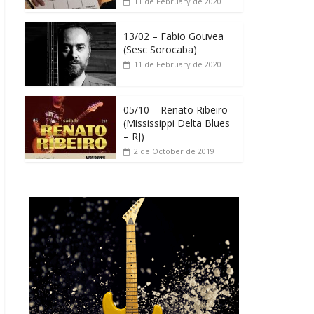
11 de February de 2020
13/02 – Fabio Gouvea
(Sesc Sorocaba)
11 de February de 2020
05/10 – Renato Ribeiro
(Mississippi Delta Blues
– RJ)
2 de October de 2019