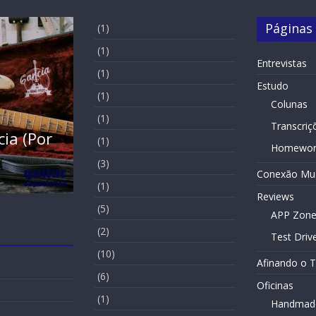
Páginas
(1)
(1)
Entrevistas
(1)
Estudo
(1)
Colunas
Entrevistas
Slide Home
(1)
Transcriç
(Por
Entrevista – Kiko Shred (Por Gabrie
(1)
Homewor
Maltez)
(3)
Conexão Mus
19 de November de 2021
(1)
Reviews
(5)
APP Zon
(2)
Test Driv
(10)
Afinando o 
(6)
Oficinas
(1)
Handmad