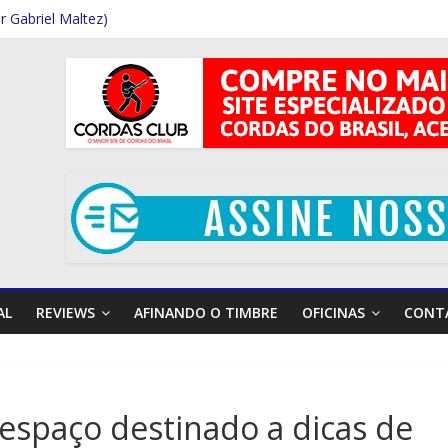
or Gabriel Maltez)
celo Souza (por Gabriel Maltez)
Rodrigues (Por Rafael Ferraz)
i Garcia (Por Rafael Ferraz)
or Gabriel Maltez)
AL
REVIEWS
AFINANDO O TIMBRE
OFICINAS
CONT
 espaço destinado a dicas de