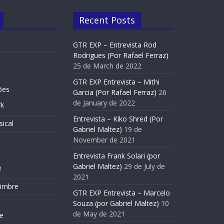
Recent Posts
GTR EXP – Entrevista Rod
Rodrigues (Por Rafael Ferraz)
25 de March de 2022
GTR EXP Entrevista – Mithi
Entrevistas
Slide Home
ões
Garcia (Por Rafael Ferraz)
26
l
Entrevista Frank Solari (por Gabrie
de January de 2022
k
Maltez)
Entrevista – Kiko Shred (Por
ical
29 de July de 2021
Gabriel Maltez)
19 de
November de 2021
e
Entrevista Frank Solari (por
Gabriel Maltez)
29 de July de
e
2021
Timbre
GTR EXP Entrevista – Marcelo
Souza (por Gabriel Maltez)
10
de May de 2021
e