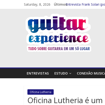
Saturday, 8, 2026
Últimos:
Entrevista Frank Solari (p
GTR EXP Entrevista – Mar
GTR EXP – Entrevista Rod 
GTR EXP Entrevista – Mith
Entrevista – Kiko Shred (P
ENTREVISTAS
ESTUDO
CONEXÃO MUSIC
Oficina Luthieria
Oficina Lutheria é um