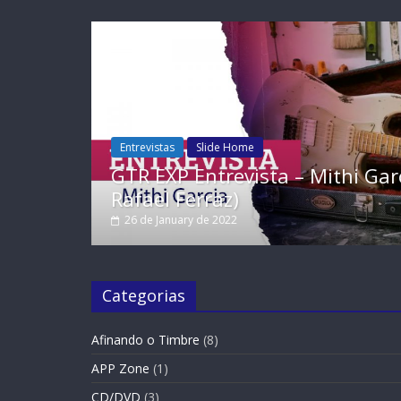
Entrevistas
Slide Home
 (Por
GTR EXP Entrevista – Mithi Garcia 
Rafael Ferraz)
26 de January de 2022
Categorias
Afinando o Timbre
(8)
APP Zone
(1)
CD/DVD
(3)